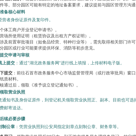
件等。部分园区可能有特定的地址备案要求，建议提前与园区管理方沟通
. 准备核心材料
 经营者身份证原件及复印件。
个体工商户开业登记申请书》。
营场所使用证明（租赁协议及出租方产权证明）。
涉及前置审批项目（如食品经营、特种行业等），需先取得相关部门许可
分园区或行业可能要求提供环保、消防等初步意见。
. 提交申请与审核
线上提交
：通过“湖北政务服务网”进行线上填报，上传材料电子版。
下提交
：前往石首市政务服务中心市场监督管理局（或行政审批局）窗口
纸质材料。
核通过后，领取《准予设立登记通知书》。
. 领取营业执照
 凭通知书及身份证原件，到登记机关领取营业执照正、副本。目前也可选
费邮寄送达。
. 后续必要步骤
刻制公章
：凭营业执照到公安局指定刻章点刻制公章、财务章等。