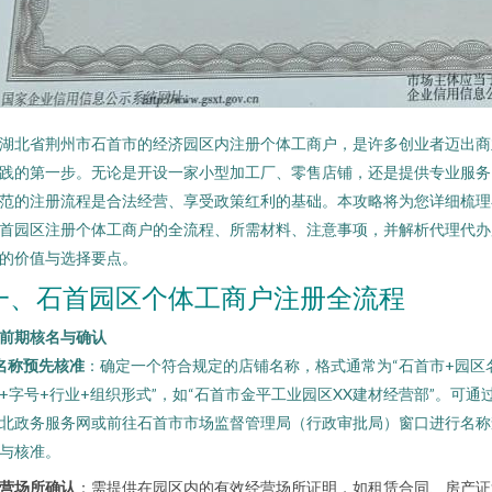
湖北省荆州市石首市的经济园区内注册个体工商户，是许多创业者迈出商
践的第一步。无论是开设一家小型加工厂、零售店铺，还是提供专业服务
范的注册流程是合法经营、享受政策红利的基础。本攻略将为您详细梳理
首园区注册个体工商户的全流程、所需材料、注意事项，并解析代理代办
的价值与选择要点。
一、石首园区个体工商户注册全流程
. 前期核名与确认
名称预先核准
：确定一个符合规定的店铺名称，格式通常为“石首市+园区
+字号+行业+组织形式”，如“石首市金平工业园区XX建材经营部”。可通
北政务服务网或前往石首市市场监督管理局（行政审批局）窗口进行名称
与核准。
营场所确认
：需提供在园区内的有效经营场所证明，如租赁合同、房产证