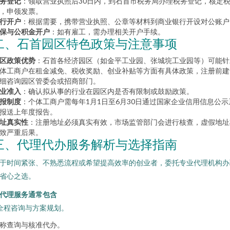
务登记
：领取营业执照后30日内，到石首市税务局办理税务登记，核定
，申领发票。
行开户
：根据需要，携带营业执照、公章等材料到商业银行开设对公账户
保与公积金开户
：如有雇工，需办理相关开户手续。
二、石首园区特色政策与注意事项
区政策优势
：石首各经济园区（如金平工业园、张城垸工业园等）可能针
体工商户在租金减免、税收奖励、创业补贴等方面有具体政策，注册前建
细咨询园区管委会或招商部门。
业准入
：确认拟从事的行业在园区内是否有限制或鼓励政策。
报制度
：个体工商户需每年1月1日至6月30日通过国家企业信用信息公示
报送上年度报告。
址真实性
：注册地址必须真实有效，市场监管部门会进行核查，虚假地址
致严重后果。
三、代理代办服务解析与选择指南
于时间紧张、不熟悉流程或希望提高效率的创业者，委托专业代理机构办
省心之选。
. 代理服务通常包含
 全程咨询与方案规划。
称查询与核准代办。