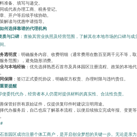
料准备、填写与递交。
同或代表办理工商、税务登记。
章、开户等后续手续协助。
策解读与优惠申请指导。
. 如何选择靠谱的代理机构
资质与口碑
：查验其营业执照及经营范围，了解其在本地市场的口碑与成
间。
务透明度
：明确服务内容、收费明细（通常费用在数百至两千元不等，取
服务范围），避免隐形消费。
业与本地经验
：优先选择熟悉石首市及具体园区注册流程、政策的本地代
。
同保障
：签订正式委托协议，明确双方权责、办理时限与违约责任。
. 重要提醒
 即使委托代办，经营者本人仍需对提供材料的真实性、合法性负责。
善保管好所有原始证件，仅提供复印件时建议注明用途。
择代办服务后，自己也应了解基本流程，以便后续独立完成年报、变更等
。
##
石首园区成功注册个体工商户，是开启创业梦想的关键一步。无论是亲力