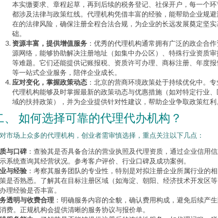
本实缴要求、章程起草，再到后续的税务登记、社保开户，每一个环
都涉及法律与政策红线。代理机构凭借丰富的经验，能帮助企业规避
在的法律风险，确保注册全程合法合规，为企业的长远发展奠定坚实
础。
资源丰富，提供增值服务
：优秀的代理机构通常拥有广泛的政企合作
源网络，能够协助解决注册地址（如集中办公区）、特殊行业资质审
等难题。它们还能提供记账报税、资质许可办理、商标注册、年度报
等一站式企业服务，陪伴企业成长。
应对变化，掌握政策动态
：北京的营商环境政策处于持续优化中。专
代理机构能够及时掌握最新的政策动态与优惠措施（如对特定行业、
域的扶持政策），并为企业提供针对性建议，帮助企业争取政策红利
二、 如何选择可靠的代理代办机构？
对市场上众多的代理机构，创业者需审慎选择，重点关注以下几点：
质与口碑
：查验其是否具备合法的营业执照及代理资质，通过企业信用信
示系统查询其经营状况。参考客户评价、行业口碑及成功案例。
业与经验
：考察其服务团队的专业性，特别是对拟注册企业所属行业的相
策是否熟悉。了解其在目标注册区域（如海淀、朝阳、经济技术开发区等
办理经验是否丰富。
务透明与收费合理
：明确服务内容的全貌，确认费用构成，避免后续产生
消费。正规机构会提供清晰的服务协议与报价单。