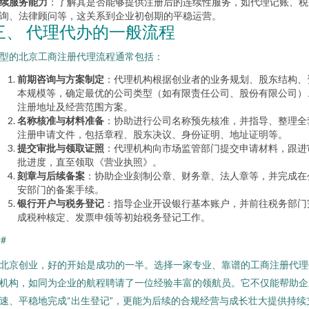
续服务能力
：了解其是否能够提供注册后的连续性服务，如代理记账、税
询、法律顾问等，这关系到企业初创期的平稳运营。
三、 代理代办的一般流程
型的北京工商注册代理流程通常包括：
前期咨询与方案制定
：代理机构根据创业者的业务规划、股东结构、
本规模等，确定最优的公司类型（如有限责任公司、股份有限公司）
注册地址及经营范围方案。
名称核准与材料准备
：协助进行公司名称预先核准，并指导、整理全
注册申请文件，包括章程、股东决议、身份证明、地址证明等。
提交审批与领取证照
：代理机构向市场监管部门提交申请材料，跟进
批进度，直至领取《营业执照》。
刻章与后续备案
：协助企业刻制公章、财务章、法人章等，并完成在
安部门的备案手续。
银行开户与税务登记
：指导企业开设银行基本账户，并前往税务部门
成税种核定、发票申领等初始税务登记工作。
##
北京创业，好的开始是成功的一半。选择一家专业、靠谱的工商注册代理
机构，如同为企业的航程聘请了一位经验丰富的领航员。它不仅能帮助企
速、平稳地完成“出生登记”，更能为后续的合规经营与成长壮大提供持续