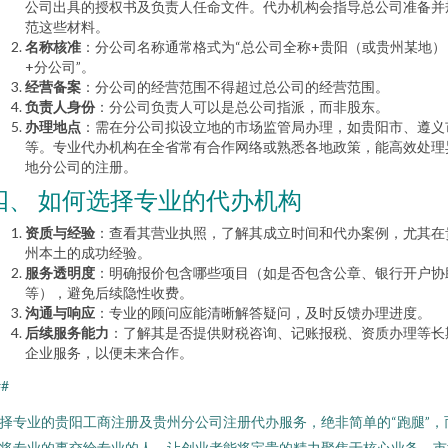
公司出具的授权书及负责人任命文件。代办机构会指导总公司准备并
范这些材料。
名称核准
：分公司名称通常格式为“总公司全称+贵阳（或贵州某地）
+分公司”。
经营备案
：分公司的经营范围不得超过总公司的经营范围。
负责人身份
：分公司负责人可以是总公司指派，而非股东。
办理地点
：需在分公司拟设立地的市场监管局办理，如贵阳市、遵义
等。专业代办机构在全省常有合作网络或熟悉各地政策，能高效处理
地分公司的注册。
四、 如何选择专业的代办机构
资质与经验
：查看其营业执照，了解其成立时间和代办案例，尤其在
州本土的成功经验。
服务透明度
：明确报价包含哪些项目（如是否包含公章、银行开户协
等），避免后续隐性收费。
沟通与响应
：专业的顾问应能清晰解答疑问，及时反馈办理进度。
后续服务能力
：了解其是否提供财税咨询、记账报税、资质办理等长
企业服务，以便未来合作。
##
择专业的贵阳工商注册及贵州分公司注册代办服务，绝非简单的“跑腿”，
将专业的事交给专业的人，让创业者能将宝贵的精力聚焦于核心业务、市