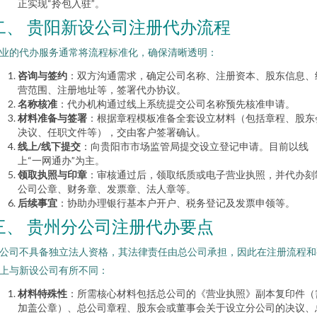
正实现“拎包入驻”。
二、 贵阳新设公司注册代办流程
业的代办服务通常将流程标准化，确保清晰透明：
咨询与签约
：双方沟通需求，确定公司名称、注册资本、股东信息、
营范围、注册地址等，签署代办协议。
名称核准
：代办机构通过线上系统提交公司名称预先核准申请。
材料准备与签署
：根据章程模板准备全套设立材料（包括章程、股东
决议、任职文件等），交由客户签署确认。
线上/线下提交
：向贵阳市市场监管局提交设立登记申请。目前以线
上“一网通办”为主。
领取执照与印章
：审核通过后，领取纸质或电子营业执照，并代办刻
公司公章、财务章、发票章、法人章等。
后续事宜
：协助办理银行基本户开户、税务登记及发票申领等。
三、 贵州分公司注册代办要点
公司不具备独立法人资格，其法律责任由总公司承担，因此在注册流程和
上与新设公司有所不同：
材料特殊性
：所需核心材料包括总公司的《营业执照》副本复印件（
加盖公章）、总公司章程、股东会或董事会关于设立分公司的决议、