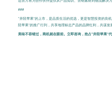
运营方将为合作伙伴提供从产品知识、营销素材到物流解决
###
“井陉苹果”的上市，是品质生活的优选，更是智慧投资的良
陉苹果”的推广行列，共享地理标志产品的品牌红利，共谋发
美味不容错过，商机就在眼前。立即咨询，抢占“井陉苹果”