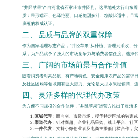
“井陉苹果”产自河北省石家庄市井陉县。这里地处太行山东
质：果形端正、色泽艳丽、口感脆甜多汁、糖酸比适中，且富
底蕴的权威认证。
二、 品质与品牌的双重保障
作为国家地理标志产品，“井陉苹果”从种植、管理到采收、
系，为产品赋予了强大的市场竞争力与消费者信任度。选择代
三、 广阔的市场前景与合作价值
随着消费者对高品质、有产地特色、安全健康农产品的需求日
及社区团购等领域拥有巨大潜力。无论是大型水果经销商、
四、 灵活多样的代理代办政策
为方便不同规模的合作伙伴，“井陉苹果”运营方推出了灵活
区域代理
：面向省、市级市场，授予特定区域的独家或
渠道代办
：针对商超、企业礼品采购、线上平台、社区
一件代发
：支持小微创业者及电商主播低门槛合作，实