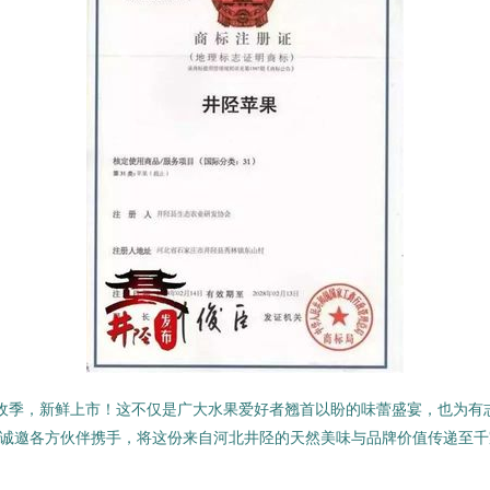
丰收季，新鲜上市！这不仅是广大水果爱好者翘首以盼的味蕾盛宴，也为
，诚邀各方伙伴携手，将这份来自河北井陉的天然美味与品牌价值传递至