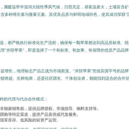
麓，属暖温带半湿润大陆性季风气候，日照充足，昼夜温差大，土壤富含
含多种维生素与微量元素。其优良品质与鲜明地域特色，使其成功荣获“
分选，都严格执行标准化生产流程，确保每一颗苹果都达到高品质标准。
理“井陉苹果”，即是选择了一个有标准、有故事、有保障的优质产品品牌
益增长，地理标志产品正成为市场新宠。“井陉苹果”凭借其国字号的品
连锁商超、生鲜电商，还是社区团长、个体创业者，都能找到适合的合作
多样的代理与代办合作模式：
非独家销售权，提供品牌授权、市场指导、物料支持等。
团购等特定渠道，提供产品直供或代发服务。
现零库存、低风险的轻资产运营。